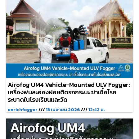
Airofog UM4 Vehicle-Mounted ULV Fogger:
เครื่องพ่นละอองฝอยติดรถกระบะ ฆ่าเชื้อโรค
ระบาดในโรงเรียนและวัด
enrichfogger
13 เมษายน 2026
12:42 น.