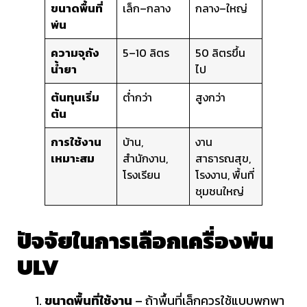
ขนาดพื้นที่
เล็ก–กลาง
กลาง–ใหญ่
พ่น
ความจุถัง
5–10 ลิตร
50 ลิตรขึ้น
น้ำยา
ไป
ต้นทุนเริ่ม
ต่ำกว่า
สูงกว่า
ต้น
การใช้งาน
บ้าน,
งาน
เหมาะสม
สำนักงาน,
สาธารณสุข,
โรงเรียน
โรงงาน, พื้นที่
ชุมชนใหญ่
ปัจจัยในการเลือกเครื่องพ่น
ULV
ขนาดพื้นที่ใช้งาน
– ถ้าพื้นที่เล็กควรใช้แบบพกพา