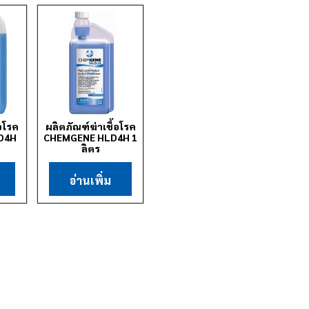
้อโรค
ผลิตภัณฑ์ฆ่าเชื้อโรค
D4H
CHEMGENE HLD4H 1
ลิตร
อ่านเพิ่ม