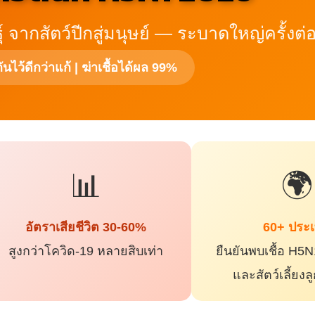
 จากสัตว์ปีกสู่มนุษย์ — ระบาดใหญ่ครั้งต่
ันไว้ดีกว่าแก้ | ฆ่าเชื้อได้ผล 99%
📊
🌍
อัตราเสียชีวิต 30-60%
60+ ประ
สูงกว่าโควิด-19 หลายสิบเท่า
ยืนยันพบเชื้อ H5N
และสัตว์เลี้ยง