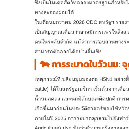
ซึ่งเป็นโมเดลสัตว์ทดลองมาตรฐานสำหรับไข
ทางละอองฝอยได้
ในเดือนมกราคม 2026 CDC สหรัฐฯ รายงานผู้
เป็นสัญญาณเตือนว่าอาจมีการแพร่ในสิ่งแว
คนในระดับจำกัด แม้ว่าการสอบสวนทางระบา
สามารถตัดออกได้อย่างสิ้นเชิง
🐄 การระบาดในวัวนม: จ
เหตุการณ์ที่เปลี่ยนมุมมองต่อ H5N1 อย่าง
cattle) ได้ในสหรัฐอเมริกา เริ่มต้นจากเดื
น้ำนมลดลง และนมมีลักษณะผิดปกติ การตรวจย
เกิดขึ้นมาก่อนในประวัติศาสตร์ของไข้หวั
ภายในปี 2025 การระบาดลุกลามไปยังฟาร์ม
Agriculture) ประเมินว่าจำนวนจริงอาจสูงก