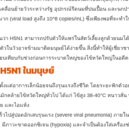
ลื่อนย้ายวัวระหว่างรัฐ อุปกรณ์รีดนมที่ปนเปื้อน และนกป่าท
 (viral load สูงถึง 10^8 copies/mL) ซึ่งเพียงพอที่จะทำให
า H5N1 สามารถปรับตัวให้แพร่ในสัตว์เลี้ยงลูกด้วยนมได้ดีย
บตัวในวัวอาจข้ามมาติดมนุษย์ได้ง่ายขึ้น สิ่งนี้ทำให้ผู้เชี่ยว
รียบเทียบกับช่วงก่อนการระบาดใหญ่ของไข้หวัดใหญ่ในอดีต
H5N1 ในมนุษย์
แต่อาการเล็กน้อยจนถึงรุนแรงถึงชีวิต โดยระยะฟักตัวอยู่ท
มต้นมักคล้ายไข้หวัดใหญ่ทั่วไป ได้แก่ ไข้สูง 38-40°C หนาวสั่
ลีย และไอแห้ง
วไปสู่ปอดอักเสบรุนแรง (severe viral pneumonia) ภายใน 3
 มีภาวะขาดออกซิเจน (hypoxia) และจำเป็นต้องใส่เครื่อ