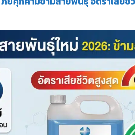
ภัยคุกคามข้ามสายพันธุ์ อัตราเสียชีว