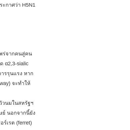
ประกาศว่า H5N1
แพร่จากคนสู่คน
ด α2,3-sialic
าการรุนแรง หาก
rway) จะทำให้
กวัวนมในสหรัฐฯ
ษย์ นอกจากนี้ยัง
ร์เรต (ferret)