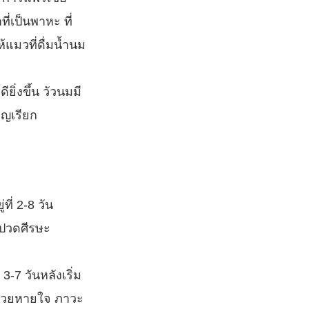
ี่เป็นพาหะ ที่
้แมวที่ดื่มน้ำนม
ิ่งขึ้น วัวนมมี
ชาญเรียก
ี่ 2-8 วัน
น ปวดศีรษะ
-7 วันหลังเริ่ม
งช่วยหายใจ ภาวะ