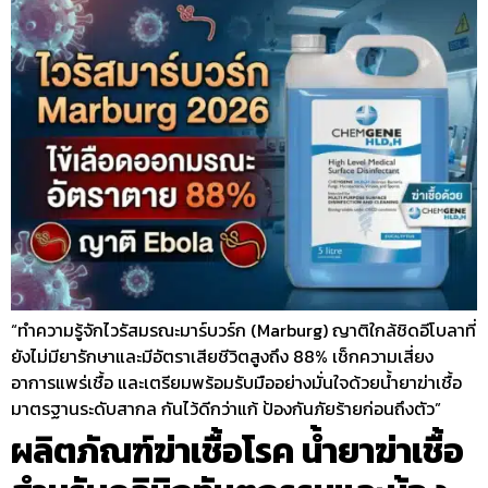
“ทำความรู้จักไวรัสมรณะมาร์บวร์ก (Marburg) ญาติใกล้ชิดอีโบลาที่
ยังไม่มียารักษาและมีอัตราเสียชีวิตสูงถึง 88% เช็กความเสี่ยง
อาการแพร่เชื้อ และเตรียมพร้อมรับมืออย่างมั่นใจด้วยน้ำยาฆ่าเชื้อ
มาตรฐานระดับสากล กันไว้ดีกว่าแก้ ป้องกันภัยร้ายก่อนถึงตัว”
ผลิตภัณฑ์ฆ่าเชื้อโรค น้ำยาฆ่าเชื้อ