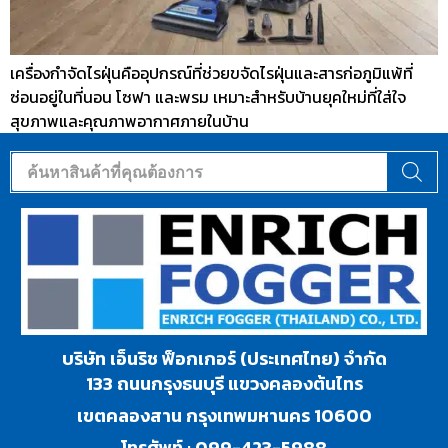
เครื่องกำจัดไรฝุ่นคืออุปกรณ์ที่ช่วยขจัดไรฝุ่นและสารก่อภูมิแพ้ที่
ซ่อนอยู่ในที่นอน โซฟา และพรม เหมาะสำหรับบ้านยุคใหม่ที่ใส่ใจ
สุขภาพและคุณภาพอากาศภายในบ้าน
บริษัท เอ็นริช ฟ็อกเกอร์ (ประเทศไทย) จำกัด
133 ถนนกรุงธนบุรี แขวงคลองต้นไทร
เขตคลองสาน กรุงเทพมหานคร 10600
โทรศัพท์ :
099-423-5988