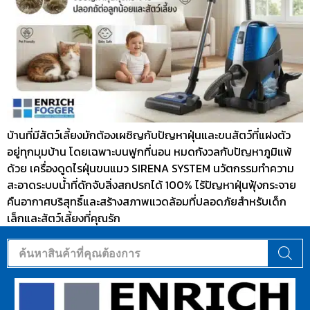
บ้านที่มีสัตว์เลี้ยงมักต้องเผชิญกับปัญหาฝุ่นและขนสัตว์ที่แฝงตัว
อยู่ทุกมุมบ้าน โดยเฉพาะบนฟูกที่นอน หมดกังวลกับปัญหาภูมิแพ้
ด้วย เครื่องดูดไรฝุ่นขนแมว SIRENA SYSTEM นวัตกรรมทำความ
สะอาดระบบน้ำที่ดักจับสิ่งสกปรกได้ 100% ไร้ปัญหาฝุ่นฟุ้งกระจาย
คืนอากาศบริสุทธิ์และสร้างสภาพแวดล้อมที่ปลอดภัยสำหรับเด็ก
เล็กและสัตว์เลี้ยงที่คุณรัก