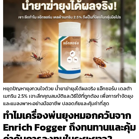
หยุดปัญหายุงกวนใจด้วย น้ำยาฆ่ายุงได้ผลจริง แอ๊กซอร์บ เดลต้า
เมทริน 2.5% เจาะลึกคุณสมบัติและวิธีใช้ที่ถูกต้อง เพื่อการกำจัดยุง
และแมลงพาหะอย่างมืออาชีพ ปลอดภัยและคุ้มค่าที่สุด
ทำไมเครื่องพ่นยุงหมอกควันจาก
Enrich Fogger ถึงทนทานและคุ้ม
ค่ากับการลงทุนในระยะยาว?