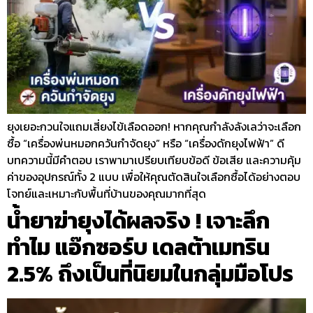
ยุงเยอะกวนใจแถมเสี่ยงไข้เลือดออก! หากคุณกำลังลังเลว่าจะเลือก
ซื้อ “เครื่องพ่นหมอกควันกำจัดยุง” หรือ “เครื่องดักยุงไฟฟ้า” ดี
บทความนี้มีคำตอบ เราพามาเปรียบเทียบข้อดี ข้อเสีย และความคุ้ม
ค่าของอุปกรณ์ทั้ง 2 แบบ เพื่อให้คุณตัดสินใจเลือกซื้อได้อย่างตอบ
โจทย์และเหมาะกับพื้นที่บ้านของคุณมากที่สุด
น้ำยาฆ่ายุงได้ผลจริง ! เจาะลึก
ทำไม แอ๊กซอร์บ เดลต้าเมทริน
2.5% ถึงเป็นที่นิยมในกลุ่มมือโปร