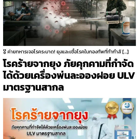
🎖️ ค่ายทหารเจอโรคระบาด! ยุงและเชื้อโรคในกองทัพที่ทำกำลั […]
โรคร้ายจากยุง ภัยคุกคามที่กำจัด
ได้ด้วยเครื่องพ่นละอองฝอย ULV
มาตรฐานสากล