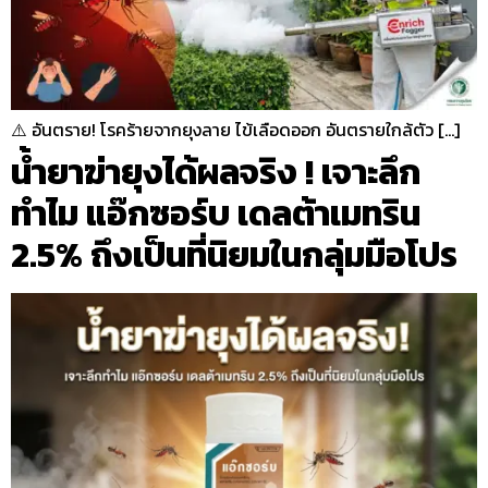
⚠️ อันตราย! โรคร้ายจากยุงลาย ไข้เลือดออก อันตรายใกล้ตัว […]
น้ำยาฆ่ายุงได้ผลจริง ! เจาะลึก
ทำไม แอ๊กซอร์บ เดลต้าเมทริน
2.5% ถึงเป็นที่นิยมในกลุ่มมือโปร