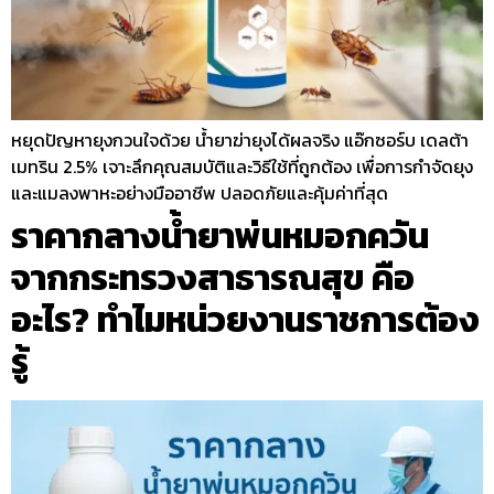
หยุดปัญหายุงกวนใจด้วย น้ำยาฆ่ายุงได้ผลจริง แอ๊กซอร์บ เดลต้า
เมทริน 2.5% เจาะลึกคุณสมบัติและวิธีใช้ที่ถูกต้อง เพื่อการกำจัดยุง
และแมลงพาหะอย่างมืออาชีพ ปลอดภัยและคุ้มค่าที่สุด
ราคากลางน้ำยาพ่นหมอกควัน
จากกระทรวงสาธารณสุข คือ
อะไร? ทำไมหน่วยงานราชการต้อง
รู้