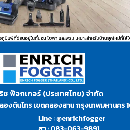
รก่อภูมิแพ้ที่ซ่อนอยู่ในที่นอน โซฟา และพรม เหมาะสำหรับบ้านยุคใหม่ท
นริช ฟ็อกเกอร์ (ประเทศไทย) จำกัด
งคลองต้นไทร เขตคลองสาน กรุงเทพมหานคร 
Line : @enrichfogger
สา : 083-063-9891