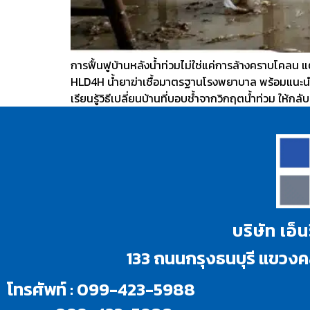
การฟื้นฟูบ้านหลังน้ำท่วมไม่ใช่แค่การล้างคราบโคลน แต
HLD4H น้ำยาฆ่าเชื้อมาตรฐานโรงพยาบาล พร้อมแนะนำ
เรียนรู้วิธีเปลี่ยนบ้านที่บอบช้ำจากวิกฤตน้ำท่วม ให้กล
บริษัท เอ็
133 ถนนกรุงธนบุรี แขว
โทรศัพท์ : 099-423-5988