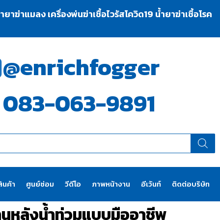
าฆ่าแมลง เครื่องพ่นฆ่าเชื้อไวรัสโควิด19 น้ำยาฆ่าเชื้อโรค
@enrichfogger
083-063-9891
ินค้า
ศูนย์ซ่อม
วีดีโอ
ภาพหน้างาน
อีเว้นท์
ติดต่อบริษัท
านหลังน้ำท่วมแบบมืออาชีพ