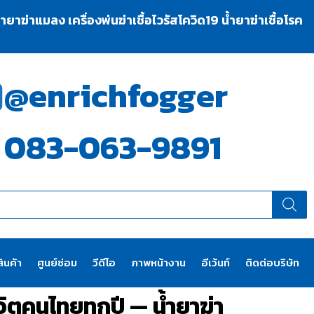
าฆ่าแมลง เครื่องพ่นฆ่าเชื้อไวรัสโควิด19 น้ำยาฆ่าเชื้อโรค
@enrichfogger
083-063-9891
ินค้า
ศูนย์ซ่อม
วีดีโอ
ภาพหน้างาน
อีเว้นท์
ติดต่อบริษัท
ชีวิตคนไทยทุกปี — น้ำยาฆ่า