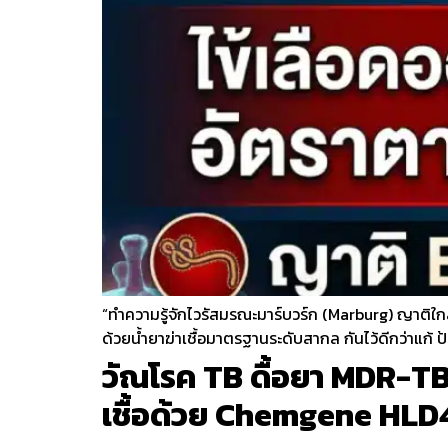
“ทำความรู้จักไวรัสมรณะมาร์บวร์ก (Marburg) ญาติใกล้ช
ด้วยน้ำยาฆ่าเชื้อมาตรฐานระดับสากล กันไว้ดีกว่าแก้ ป้
วัณโรค TB ดื้อยา MDR-TB 
เชื้อด้วย Chemgene HL