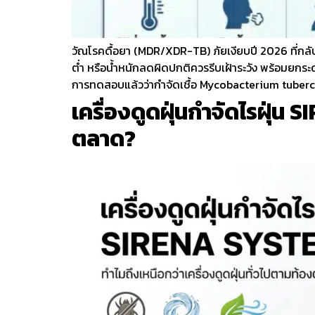
วัณโรคดื้อยา (MDR/XDR-TB) ภัยเงียบปี 2026 ที่กลับม
ต่ำ หรือน้ำหนักลดผิดปกติควรรีบเฝ้าระวัง พร้อมยกร
การทดสอบแล้วว่ากำจัดเชื้อ Mycobacterium tubercu
เครื่องดูดฝุ่นกำจัดไรฝุ่น
ตลาด?