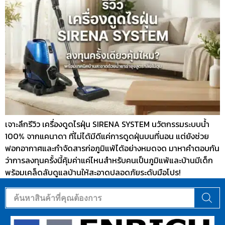
เจาะลึกรีวิว เครื่องดูดไรฝุ่น SIRENA SYSTEM นวัตกรรมระบบน้ำ
100% จากแคนาดา ที่ไม่ได้มีดีแค่การดูดฝุ่นบนที่นอน แต่ยังช่วย
ฟอกอากาศและกำจัดสารก่อภูมิแพ้ได้อย่างหมดจด มาหาคำตอบกัน
ว่าการลงทุนครั้งนี้คุ้มค่าแค่ไหนสำหรับคนเป็นภูมิแพ้และบ้านมีเด็ก
พร้อมเคล็ดลับดูแลบ้านให้สะอาดปลอดภัยระดับมือโปร!