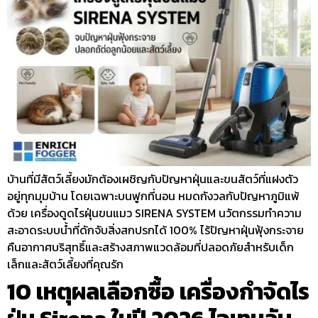
บ้านที่มีสัตว์เลี้ยงมักต้องเผชิญกับปัญหาฝุ่นและขนสัตว์ที่แฝงตัว
อยู่ทุกมุมบ้าน โดยเฉพาะบนฟูกที่นอน หมดกังวลกับปัญหาภูมิแพ้
ด้วย เครื่องดูดไรฝุ่นขนแมว SIRENA SYSTEM นวัตกรรมทำความ
สะอาดระบบน้ำที่ดักจับสิ่งสกปรกได้ 100% ไร้ปัญหาฝุ่นฟุ้งกระจาย
คืนอากาศบริสุทธิ์และสร้างสภาพแวดล้อมที่ปลอดภัยสำหรับเด็ก
เล็กและสัตว์เลี้ยงที่คุณรัก
10 เหตุผลเลือกซื้อ เครื่องกำจัดไร