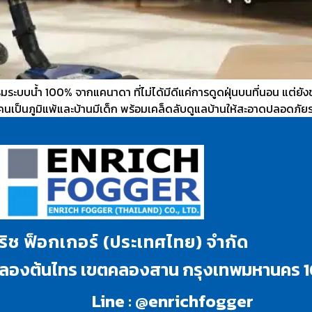
รรมระบบน้ำ 100% จากแคนาดา ที่ไม่ได้มีดีแค่การดูดฝุ่นบนที่นอน แต
บคนเป็นภูมิแพ้และบ้านมีเด็ก พร้อมเคล็ดลับดูแลบ้านให้สะอาดปลอดภัยร
นริช ฟ็อกเกอร์ (ประเทศไทย) จำกัด
งคลองต้นไทร เขตคลองสาน กรุงเทพมหานคร 
Line : @enrichfogger