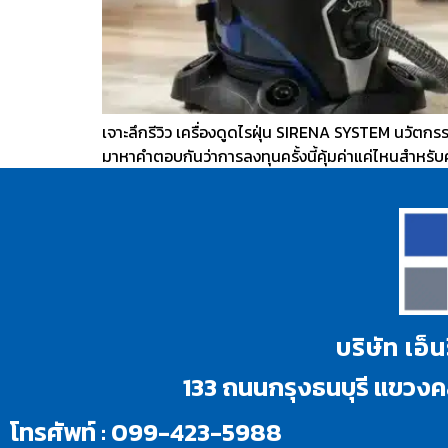
เจาะลึกรีวิว เครื่องดูดไรฝุ่น SIRENA SYSTEM นวัตก
มาหาคำตอบกันว่าการลงทุนครั้งนี้คุ้มค่าแค่ไหนสำหรั
บริษัท เอ็
133 ถนนกรุงธนบุรี แขว
โทรศัพท์ : 099-423-5988