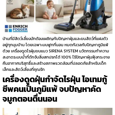
บ้านที่มีสัตว์เลี้ยงมักต้องเผชิญกับปัญหาฝุ่นและขนสัตว์ที่แฝงตัว
อยู่ทุกมุมบ้าน โดยเฉพาะบนฟูกที่นอน หมดกังวลกับปัญหาภูมิแพ้
ด้วย เครื่องดูดไรฝุ่นขนแมว SIRENA SYSTEM นวัตกรรมทำความ
สะอาดระบบน้ำที่ดักจับสิ่งสกปรกได้ 100% ไร้ปัญหาฝุ่นฟุ้งกระจาย
คืนอากาศบริสุทธิ์และสร้างสภาพแวดล้อมที่ปลอดภัยสำหรับเด็ก
เล็กและสัตว์เลี้ยงที่คุณรัก
เครื่องดูดฝุ่นกำจัดไรฝุ่น ไอเทมกู้
ชีพคนเป็นภูมิแพ้ จบปัญหาคัด
จมูกตอนตื่นนอน