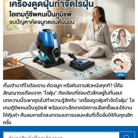
ตื่นเช้ามาทีไรต้องจาม คัดจมูก หรือคันตามผิวหนังทุกที? นี่คือ
สัญญาณเตือนจาก “ไรฝุ่น” ภัยเงียบที่ซ่อนตัวลึกอยู่ในที่นอน!
บทความนี้จะพาคุณไปทำความรู้จักกับ “เครื่องดูดฝุ่นกำจัดไรฝุ่น” ไอ
เทมกู้ชีพคนเป็นภูมิแพ้ พร้อมเจาะลึกเทคนิคการเลือกซื้อและใช้งาน
ให้คุ้มค่า คืนลมหายใจสะอาดและการนอนหลับที่เต็มอิ่มให้กับคุณอีก
ครั้ง