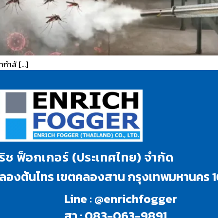
ำกำลั […]
นริช ฟ็อกเกอร์ (ประเทศไทย) จำกัด
งคลองต้นไทร เขตคลองสาน กรุงเทพมหานคร 
Line : @enrichfogger
สา : 083-063-9891