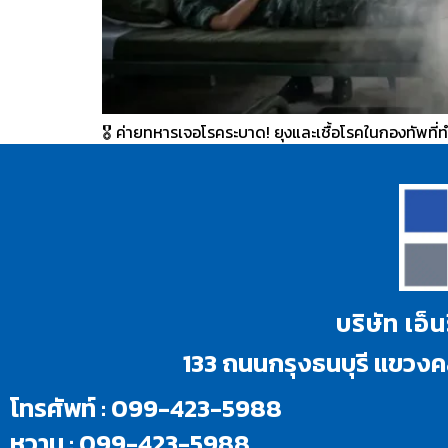
🎖️ ค่ายทหารเจอโรคระบาด! ยุงและเชื้อโรคในกองทัพที่ท
บริษัท เอ็
133 ถนนกรุงธนบุรี แขว
โทรศัพท์ : 099-423-5988
หวาน : 099-423-5988