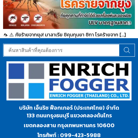
🦟 ⚠️ ภัยร้ายจากยุง! มาลาเรีย ชิคุนกุนยา ซิกา โรคร้ายจาก […]
บริษัท เอ็นริช ฟ็อกเกอร์ (ประเทศไทย) จำกัด
133 ถนนกรุงธนบุรี แขวงคลองต้นไทร
เขตคลองสาน กรุงเทพมหานคร 10600
โทรศัพท์ :
099-423-5988