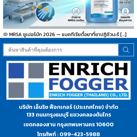
🦠 MRSA ซูเปอร์บัก 2026 — แบคทีเรียดื้อยาที่ยาปฏิชีวนะรั […]
บริษัท เอ็นริช ฟ็อกเกอร์ (ประเทศไทย) จำกัด
133 ถนนกรุงธนบุรี แขวงคลองต้นไทร
เขตคลองสาน กรุงเทพมหานคร 10600
โทรศัพท์ :
099-423-5988