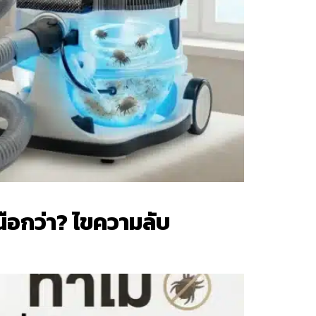
นือกว่า? ไขความลับ