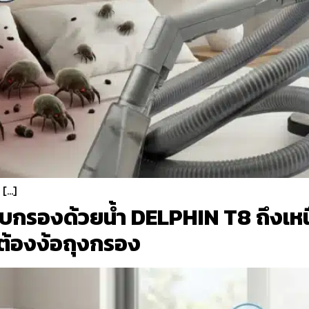
 […]
ระบบกรองด้วยน้ำ DELPHIN T8 ถึงเห
่ต้องง้อถุงกรอง