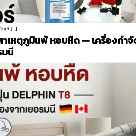
ัดเชื […]
อน สาเหตุภูมิแพ้ หอบหืด — เครื่องก
มนี