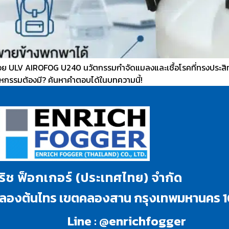
ย ULV AIROFOG U240 นวัตกรรมกำจัดแมลงและเชื้อโรคที่ทรงประสิท
ุตสาหกรรมต้องมี? ค้นหาคำตอบได้ในบทความนี้!
นริช ฟ็อกเกอร์ (ประเทศไทย) จำกัด
งคลองต้นไทร เขตคลองสาน กรุงเทพมหานคร 
Line : @enrichfogger