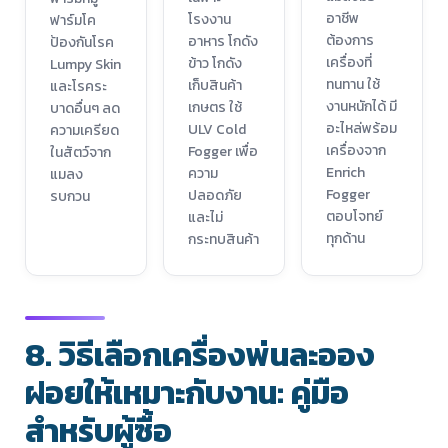
อาชีพ
โรงงาน
ฟาร์มโค
ต้องการ
อาหาร โกดัง
ป้องกันโรค
เครื่องที่
ข้าว โกดัง
Lumpy Skin
ทนทาน ใช้
เก็บสินค้า
และโรคระ
งานหนักได้ มี
เกษตร ใช้
บาดอื่นๆ ลด
อะไหล่พร้อม
ULV Cold
ความเครียด
เครื่องจาก
Fogger เพื่อ
ในสัตว์จาก
Enrich
ความ
แมลง
Fogger
ปลอดภัย
รบกวน
ตอบโจทย์
และไม่
ทุกด้าน
กระทบสินค้า
8. วิธีเลือกเครื่องพ่นละออง
ฝอยให้เหมาะกับงาน: คู่มือ
สำหรับผู้ซื้อ