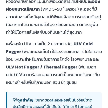
หัวฉีดพิเศษที่ออกแบบมาเพื่อแตกสารเคมีให้เป็น
ละออง
ฝอยขนาดเล็กมาก
(VMD 5-50 ไมครอน) ละอองที่มี
ขนาดในช่วงนี้จะมีคุณสมบัติพิเศษคือสามารถลอยตัวอยู่
ในอากาศได้นานหลายชั่วโมง ก่อนจะค่อยๆ ตกลงสู่พื้น
ทำให้มีโอกาสสัมผัสกับยุงที่บินผ่านได้สูงมาก
เครื่องพ่น ULV แบ่งเป็น 2 ประเภทหลัก:
ULV Cold
Fogger
(พ่นละอองเย็น) ที่ใช้แรงลมแตกสาร ไม่ใช้ความ
ร้อน เหมาะสำหรับภายในอาคาร โกดัง โรงพยาบาล และ
ULV Hot Fogger / Thermal Fogger
(พ่นหมอก
ควัน) ที่ใช้ความร้อนแปลงสารเคมีเป็นหมอกควันหนาทึบ
เหมาะสำหรับพื้นที่ภายนอก สวน ป่า ชุมชน
💡 จุดสำคัญ:
ขนาดของละอองฝอยเป็นปัจจัยชี้ขาด
ประสิทธิภาพ ละอองที่เล็กเกินไป (ต่ำกว่า 5 ไมครอน)