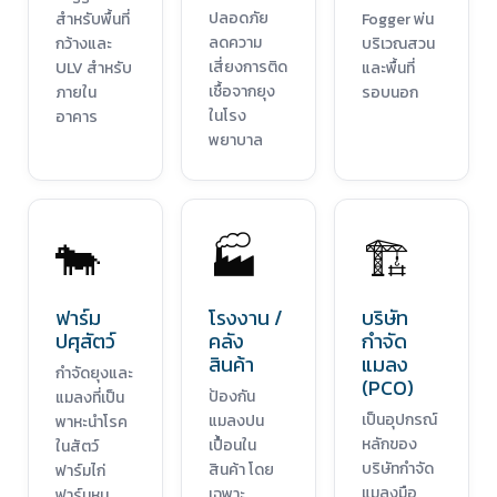
ปลอดภัย
สำหรับพื้นที่
Fogger พ่น
ลดความ
กว้างและ
บริเวณสวน
เสี่ยงการติด
ULV สำหรับ
และพื้นที่
เชื้อจากยุง
ภายใน
รอบนอก
ในโรง
อาคาร
พยาบาล
🐄
🏭
🏗️
ฟาร์ม
โรงงาน /
บริษัท
ปศุสัตว์
คลัง
กำจัด
สินค้า
แมลง
กำจัดยุงและ
(PCO)
ป้องกัน
แมลงที่เป็น
เป็นอุปกรณ์
แมลงปน
พาหะนำโรค
หลักของ
เปื้อนใน
ในสัตว์
บริษัทกำจัด
สินค้า โดย
ฟาร์มไก่
แมลงมือ
เฉพาะ
ฟาร์มหมู