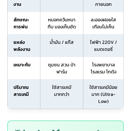
งาน
ภายนอก
ลักษณะ
หมอกควันหนา
ละอองฝอยใส
การพ่น
ทึบ มองเห็นชัด
เกือบไม่เห็น
แหล่ง
น้ำมัน / แก๊ส
ไฟฟ้า 220V /
พลังงาน
แบตเตอรี่
เหมาะกับ
ชุมชน สวน ป่า
โรงพยาบาล
ฟาร์ม
โรงแรม โกดัง
ปริมาณ
ใช้สารเคมี
ใช้สารเคมีน้อย
สารเคมี
มากกว่า
มาก (Ultra-
Low)