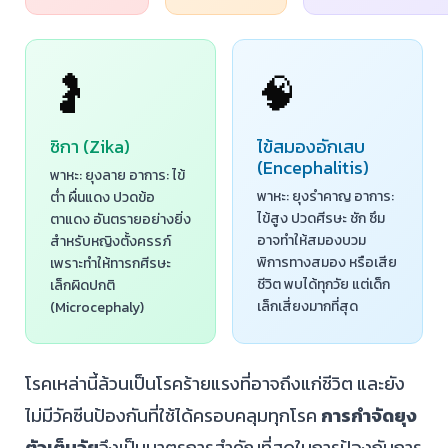
🤰
🧠
ซิกา (Zika)
ไข้สมองอักเสบ
(Encephalitis)
พาหะ: ยุงลาย อาการ: ไข้
พาหะ: ยุงรำคาญ อาการ:
ต่ำ ผื่นแดง ปวดข้อ
ไข้สูง ปวดศีรษะ ชัก ซึม
ตาแดง อันตรายอย่างยิ่ง
อาจทำให้สมองบวม
สำหรับหญิงตั้งครรภ์
พิการทางสมอง หรือเสีย
เพราะทำให้ทารกศีรษะ
ชีวิต พบได้ทุกวัย แต่เด็ก
เล็กผิดปกติ
เล็กเสี่ยงมากที่สุด
(Microcephaly)
โรคเหล่านี้ล้วนเป็นโรคร้ายแรงที่อาจถึงแก่ชีวิต และยัง
ไม่มีวัคซีนป้องกันที่ใช้ได้ครอบคลุมทุกโรค
การกำจัดยุง
ตัวเต็มวัย
จึงเป็นมาตรการสำคัญที่สุดในการป้องกันการ