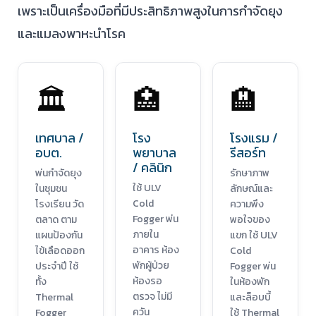
เพราะเป็นเครื่องมือที่มีประสิทธิภาพสูงในการกำจัดยุง
และแมลงพาหะนำโรค
🏛️
🏥
🏨
เทศบาล /
โรง
โรงแรม /
อบต.
พยาบาล
รีสอร์ท
/ คลินิก
พ่นกำจัดยุง
รักษาภาพ
ใช้ ULV
ในชุมชน
ลักษณ์และ
Cold
โรงเรียน วัด
ความพึง
Fogger พ่น
ตลาด ตาม
พอใจของ
ภายใน
แผนป้องกัน
แขก ใช้ ULV
อาคาร ห้อง
ไข้เลือดออก
Cold
พักผู้ป่วย
ประจำปี ใช้
Fogger พ่น
ห้องรอ
ทั้ง
ในห้องพัก
ตรวจ ไม่มี
Thermal
และล็อบบี้
ควัน
Fogger
ใช้ Thermal