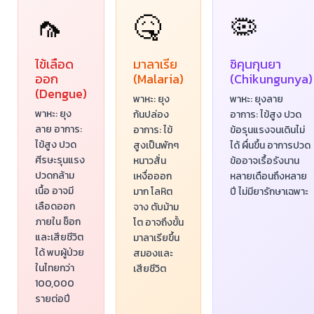
🦟
🤒
🦠
ไข้เลือด
มาลาเรีย
ชิคุนกุนยา
ออก
(Malaria)
(Chikungunya)
(Dengue)
พาหะ: ยุง
พาหะ: ยุงลาย
พาหะ: ยุง
ก้นปล่อง
อาการ: ไข้สูง ปวด
ลาย อาการ:
อาการ: ไข้
ข้อรุนแรงจนเดินไม่
ไข้สูง ปวด
สูงเป็นพักๆ
ได้ ผื่นขึ้น อาการปวด
ศีรษะรุนแรง
หนาวสั่น
ข้ออาจเรื้อรังนาน
ปวดกล้าม
เหงื่อออก
หลายเดือนถึงหลาย
เนื้อ อาจมี
มาก โลหิต
ปี ไม่มียารักษาเฉพาะ
เลือดออก
จาง ตับม้าม
ภายใน ช็อก
โต อาจถึงขั้น
และเสียชีวิต
มาลาเรียขึ้น
ได้ พบผู้ป่วย
สมองและ
ในไทยกว่า
เสียชีวิต
100,000
รายต่อปี