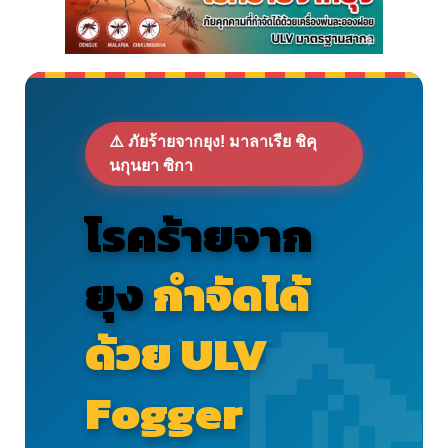
⚠️ ภัยร้ายจากยุง! มาลาเรีย ชิคุ
นกุนยา ซิกา
โรคร้ายจาก

ยุง
กำจัดได้
ด้วย ULV
Fogger