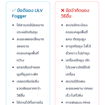
✅ ข้อดีของ ULV
❌ ข้อจำกัดของ
Fogger
วิธีอื่น
ใช้สารเคมีน้อยมาก
สเปรย์กระป๋อง:
ประหยัดต้นทุน
ครอบคลุมพื้นที่
ละอองฝอยเล็กมาก
แคบ ต้นทุนสูง
ลอยนาน
ยาจุดกันยุง: ไล่ได้
ครอบคลุมพื้นที่
ชั่วคราว ไม่ฆ่ายุง
กว้าง
เครื่องดักยุง: ดัก
แทรกซึมเข้าซอก
ได้เฉพาะรัศมีใกล้
มุมที่ยุงเกาะพัก
เครื่อง
ปลอดภัยต่อสิ่ง
สเปรย์ฉีดพ่น:
แวดล้อมมากกว่า
ละอองหยาบ ตกลง
วิธีอื่น
เร็ว ไม่ทั่วถึง
ใช้งานได้ทั้งภายใน
การพ่นแบบ Mist