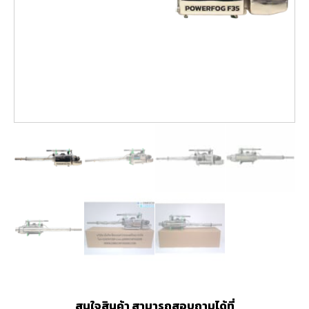
สนใจสินค้า สามารถสอบถามได้ที่