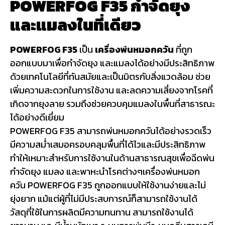
POWERFOG F35 กำจัดยุง
และแมลงในที่เดียว
POWERFOG F35
เป็น
เครื่องพ่นหมอกควัน
ที่ถูก
ออกแบบมาเพื่อกำจัดยุง และแมลงได้อย่างมีประสิทธิภาพ
ด้วยเทคโนโลยีที่ทันสมัยและเป็นมิตรกับสิ่งแวดล้อม ช่วย
เพิ่มความสะดวกในการใช้งาน และลดความเสี่ยงจากโรคที่
เกิดจากยุงลาย รวมถึงช่วยควบคุมแมลงในพื้นที่สาธารณะ
ได้อย่างดีเยี่ยม
POWERFOG F35 สามารถพ่นหมอกควันได้อย่างรวดเร็ว
มีความสม่ำเสมอครอบคลุมพื้นที่ได้ไวและมีประสิทธิภาพ
ทำให้เหมาะสำหรับการใช้งานในด้านสาธารณสุขเพื่อฉีดพ่น
กำจัดยุง แมลง และพาหะนำโรคต่างๆเครื่องพ่นหมอก
ควัน POWERFOG F35 ถูกออกแบบให้ใช้งานง่ายและไม่
ยุ่งยาก แม้แต่ผู้ที่ไม่มีประสบการณ์ก็สามารถใช้งานได้
วัสดุที่ใช้ในการผลิตมีความทนทาน สามารถใช้งานได้