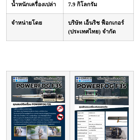
น้ำหนักเครื่องเปล่า
7.9
กิโลกรัม
จำหน่ายโดย
บริษัท เอ็นริช ฟ็อกเกอร์
(
ประเทศไทย
)
จำกัด