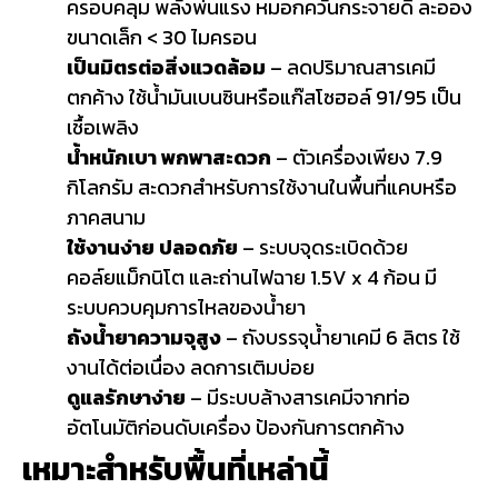
ครอบคลุม พลังพ่นแรง หมอกควันกระจายดี ละออง
ขนาดเล็ก < 30 ไมครอน
เป็นมิตรต่อสิ่งแวดล้อม
– ลดปริมาณสารเคมี
ตกค้าง ใช้น้ำมันเบนซินหรือแก๊สโซฮอล์ 91/95 เป็น
เชื้อเพลิง
น้ำหนักเบา พกพาสะดวก
– ตัวเครื่องเพียง 7.9
กิโลกรัม สะดวกสำหรับการใช้งานในพื้นที่แคบหรือ
ภาคสนาม
ใช้งานง่าย ปลอดภัย
– ระบบจุดระเบิดด้วย
คอล์ยแม็กนิโต และถ่านไฟฉาย 1.5V x 4 ก้อน มี
ระบบควบคุมการไหลของน้ำยา
ถังน้ำยาความจุสูง
– ถังบรรจุน้ำยาเคมี 6 ลิตร ใช้
งานได้ต่อเนื่อง ลดการเติมบ่อย
ดูแลรักษาง่าย
– มีระบบล้างสารเคมีจากท่อ
อัตโนมัติก่อนดับเครื่อง ป้องกันการตกค้าง
เหมาะสำหรับพื้นที่เหล่านี้