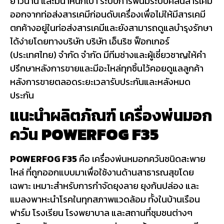
ยาวนาน และมีน้ำหนักเบา ระบบการพ่นมีระบบคลีนสารเคมี
ออกจากท่อส่งสารเคมีก่อนดับเครื่องเพื่อไม่ให้มีสารเคมี
ตกค้างอยู่ในท่อส่งสารเคมีและยังสามารถดูแลบำรุงรักษา
ได้ง่ายโดยทางบริษัท บริษัท เอ็นริช ฟ็อกเกอร์
(ประเทศไทย) จำกัด จำกัด มีทีมช่างและผู้เชี่ยวชาญให้คำ
ปรึกษาหลังการขายและมีอะไหล่ทุกชิ้นไว้คอยดูแลลูกค้า
หลังการขายตลอดระยะเวลารับประกันและหลังหมด
ประกัน
แนะนำผลิตภัณฑ์ เครื่องพ่นมอก
ควัน
POWERFOG F35
POWERFOG F35
คือ เครื่องพ่นหมอกควันชนิดสะพาย
ไหล่ ที่ถูกออกแบบมาเพื่อใช้งานด้านสาธารณสุขโดย
เฉพาะ เหมาะสำหรับการกำจัดยุงลาย ยุงก้นปล่อง และ
แมลงพาหะนำโรคในทุกสภาพแวดล้อม ทั้งในบ้านเรือน
ฟาร์ม โรงเรียน โรงพยาบาล และสถานที่ชุมชนต่างๆ