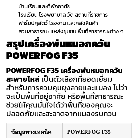
บ้านเรือนและที่พักอาศัย
โรงเรียน โรงพยาบาล วัด สถานที่ราชการ
ฟาร์มปศุสัตว์ โรงงาน และคลังสินค้า
สวนสาธารณะ แหล่งชุมชน พื้นที่สาธารณะต่าง ๆ
สรุปเครื่องพ่นหมอกควัน
POWERFOG F35
POWERFOG F35
เครื่องพ่นหมอกควัน
สะพายไหล่
เป็นตัวเลือกที่ยอดเยี่ยม
สำหรับการควบคุมยุงลายและแมลง ไม่ว่า
จะเป็นพื้นที่อยู่อาศัย หรือพื้นที่สาธารณะ
ช่วยให้คุณมั่นใจได้ว่าพื้นที่ของคุณจะ
ปลอดภัยและสะอาดจากแมลงรบกวน
POWERFOG F35
ข้อมูลทางเทคนิค