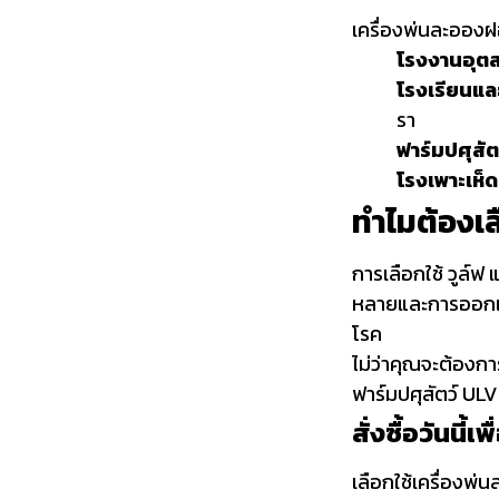
เครื่องพ่นละอองฝ
โรงงานอุต
โรงเรียนแ
รา
ฟาร์มปศุสัต
โรงเพาะเห็ด
ทำไมต้องเ
การเลือกใช้
วูล์ฟ
หลายและการออกแบ
โรค
ไม่ว่าคุณจะต้องก
ฟาร์มปศุสัตว์ U
สั่งซื้อวันนี้เ
เลือกใช้เครื่องพ่