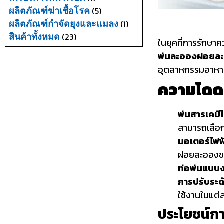
(5)
ผลิตภัณฑ์ฆ่าเชื้อโรค
(1)
ผลิตภัณฑ์กำจัดยุงและแมลง
(23)
สินค้าทั้งหมด
ในยุคที่การรักษา
พ่นละอองฝอยละ
อุตสาหกรรมอาหาร
ความโดด
พ่นสารเคมีได
สามารถเลือก
มอเตอร์ไฟฟ
ฝอยละอองขน
ท่อพ่นแบบง
การปรับระด
ใช้งานในแต
ประโยชน์กา