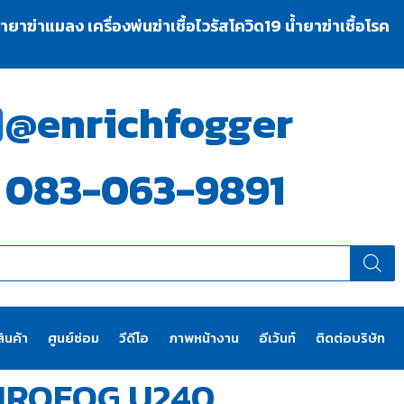
าฆ่าแมลง เครื่องพ่นฆ่าเชื้อไวรัสโควิด19 น้ำยาฆ่าเชื้อโรค
@enrichfogger
083-063-9891
ินค้า
ศูนย์ซ่อม
วีดีโอ
ภาพหน้างาน
อีเว้นท์
ติดต่อบริษัท
 AIROFOG U240