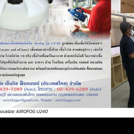
นละอองฝอย AIROFOG U240