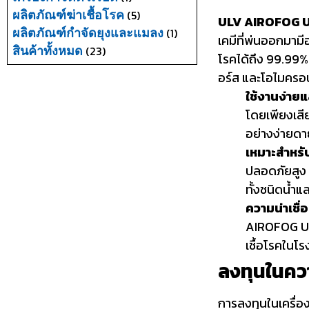
(5)
ผลิตภัณฑ์ฆ่าเชื้อโรค
ULV AIROFOG 
(1)
ผลิตภัณฑ์กำจัดยุงและแมลง
เคมีที่พ่นออกมามี
(23)
สินค้าทั้งหมด
โรคได้ถึง 99.99% 
อร์ส และโอไมครอ
ใช้งานง่า
โดยเพียงเสีย
อย่างง่ายดา
เหมาะสำหรั
ปลอดภัยสูง
ทั้งชนิดน้ำแ
ความน่าเชื่
AIROFOG UE1
เชื้อโรคในโ
ลงทุนในคว
การลงทุนในเครื่