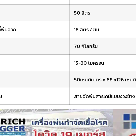
50 ลิตร
ี่พ่นออก
18 ลิตร / ชม
70 กิโลกรัม
15-30 ไมครอน
50เซนติเมตร x 68 x126 เซนต
ษ
สายฉีดพ่นสารเคมีแบบงวงช้าง