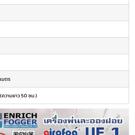
ิเมตร
 (ความยาว 50 ซม.)