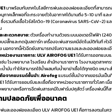
UE1
มาพร้อมกับเทคโนโลยีการพ่นละอองฝอยละเอียดที่สามารถ
อนุภาคเล็กพอที่จะกระจายตัวในอากาศได้นานถึง 5-10 นาที และครอ
ซึ่งรวมถึงเชื้อไวรัสโควิด-19 (Coronavirus SARS-CoV-2) และเช
น
ยและสะดวกสบาย:
ตัวเครื่องทำงานด้วยระบบมอเตอร์ไฟฟ้า (240 
บปลั๊กและกดปุ่มสตาร์ท เครื่องจะพ่นสารเคมีอัตโนมัติทันที หั
ย นอกจากนี้หัวฉีดยังสามารถปรับความแรงและละอองฝอยละเอีย
บหน่วยงานราชการ:
ULV AIROFOG UE1
ได้รับการออกแบบและ
 เช่น โรงพยาบาล โรงเรียน สำนักงานราชการ โรงงานอุตสาห
ละน้ำมัน ทำให้สามารถใช้น้ำผสมกับน้ำยาฆ่าเชื้อได้ทุกชนิด เหม
อถือจากแบรนด์ชั้นนำ:
Airofog
แบรนด์ชั้นนำจากเยอรมันเป็นท
 ได้รับการยอมรับและเชื่อถือจากหน่วยงานราชการทั่วโลก เนื่อง
รงพยาบาลหรือการฉีดพ่นสารเคมีในฟาร์มปศุสัตว์ เครื่องพ่นน
ามปลอดภัยเพื่ออนาคต
องพ่นละอองฝอยละเอียด ULV AIROFOG UE1 คือการลงทุนในคว